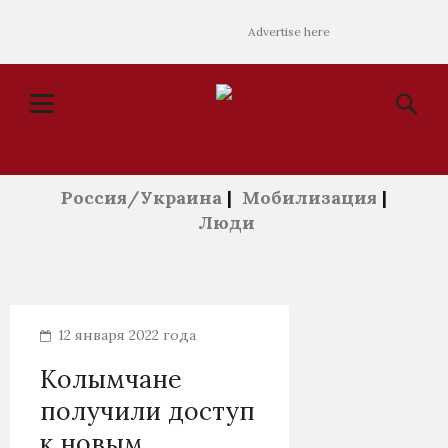
Advertise here
Россия/Украина
|
Мобилизация
|
Люди
12 января 2022 года
Колымчане
получили доступ
к новым