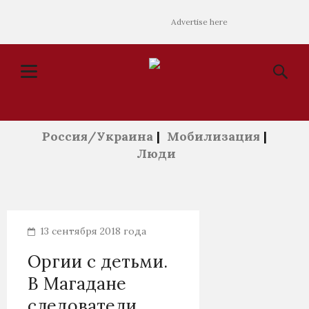
Advertise here
Россия/Украина
|
Мобилизация
|
Люди
13 сентября 2018 года
Оргии с детьми.
В Магадане
следователи