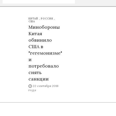
КИТАЙ
РОССИЯ
США
Минобороны
Китая
обвинило
США в
"гегемонизме"
и
потребовало
снять
санкции
22 сентября 2018
года