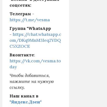
соцсетях:
Телеграм
-
https://t.me/vesma
Группа "WhatsApp
-
https://chat.whatsapp.c
om/DKq9MnM3leq2YDQ
C5XZOCE
Вконтакте
:
https://vk.com/vesma.to
day
Чтобы добавиться,
нажмите на нужную
ссылку.
Наш канал в
"Яндекс.Дзен"