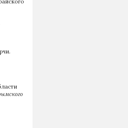
райского
а
рчи.
бласти
рымского