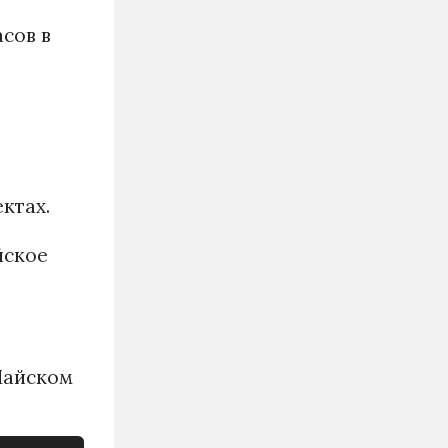
сов в
ектах.
йское
Майском