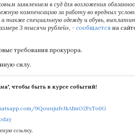
овым заявлением в суд для возложения обязанно
ежную компенсацию за работу во вредных услови
 а также специальную одежду и обувь, выплати
размере 3 тысячи рублей»
, -
сообщается
на сайт
овые требования прокурора.
онную силу.
ма", чтобы быть в курсе событий!
whatsapp.com/9QouujufeJkAfmO2FxTo0G
today
жную ссылку.