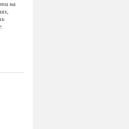
сти на
ях,
ть
е