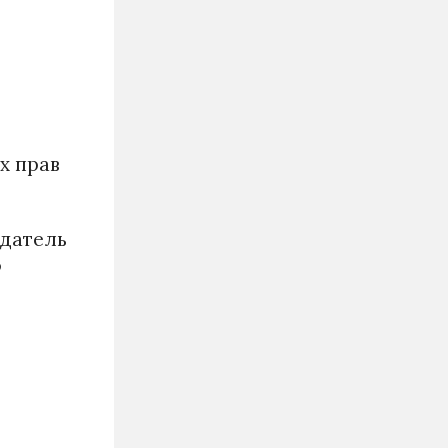
х прав
одатель
о