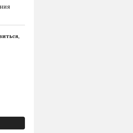
ения
виться,