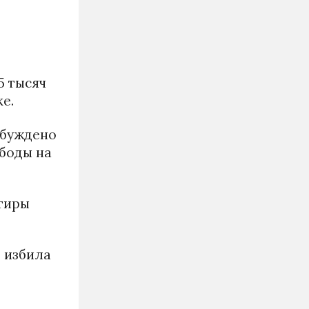
5 тысяч
е.
збуждено
ободы на
ртиры
е избила