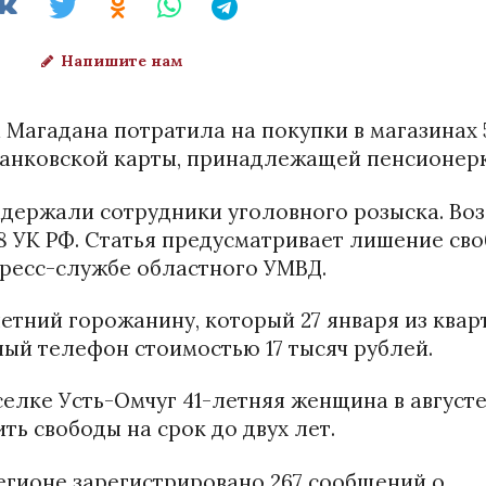
Напишите нам
 Магадана потратила на покупки в магазинах 
 банковской карты, принадлежащей пенсионерк
адержали сотрудники уголовного розыска. Во
.158 УК РФ. Статья предусматривает лишение св
пресс-службе областного УМВД.
летний горожанину, который 27 января из ква
ый телефон стоимостью 17 тысяч рублей.
селке Усть-Омчуг 41-летняя женщина в август
ить свободы на срок до двух лет.
егионе зарегистрировано 267 сообщений о