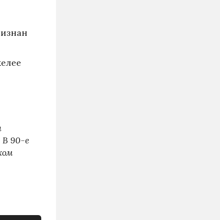
ризнан
желее
м
 В 90-е
ком