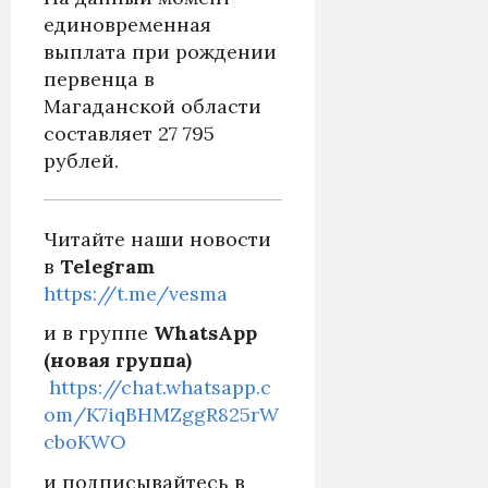
единовременная
выплата при рождении
первенца в
Магаданской области
составляет 27 795
рублей.
Читайте наши новости
в
Telegram
https://t.me/vesma
и в группе
WhatsApp
(новая группа)
https://chat.whatsapp.c
om/K7iqBHMZggR825rW
cboKWO
и подписывайтесь в