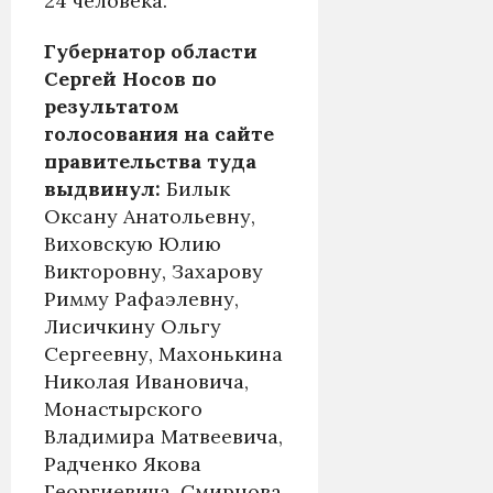
24 человека.
Губернатор области
Сергей Носов по
результатом
голосования на сайте
правительства туда
выдвинул:
Билык
Оксану Анатольевну,
Виховскую Юлию
Викторовну, Захарову
Римму Рафаэлевну,
Лисичкину Ольгу
Сергеевну, Махонькина
Николая Ивановича,
Монастырского
Владимира Матвеевича,
Радченко Якова
Георгиевича, Смирнова