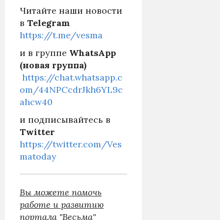
Читайте наши новости
в
Telegram
https://t.me/vesma
и в группе
WhatsApp
(новая группа)
https://chat.whatsapp.c
om/44NPCcdrJkh6YL9c
ahcw40
и подписывайтесь в
Twitter
https://twitter.com/Ves
matoday
Вы можете помочь
работе и развитию
портала "Весьма"